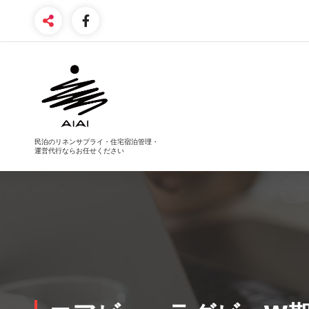
コ
ン
テ
ン
ツ
へ
ス
キ
ッ
プ
民泊のリネンサプライ・住宅宿泊管理・
運営代行ならお任せください