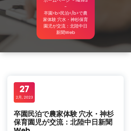
ホームページ
-
NEWS
-
卒園<b>民泊</b>で農
家体験 穴水・神杉保育
園児が交流：北陸中日
新聞Web
27
2月, 2023
卒園
民泊
で農家体験 穴水・神杉
保育園児が交流：北陸中日新聞
Web