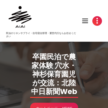
コ
ン
テ
ン
ツ
へ
民泊のリネンサプライ・住宅宿泊管理・運営代行ならお任せくだ
ス
さい
キ
ッ
プ
卒園
民泊
で農
家体験 穴水・
神杉保育園児
が交流：北陸
中日新聞Web