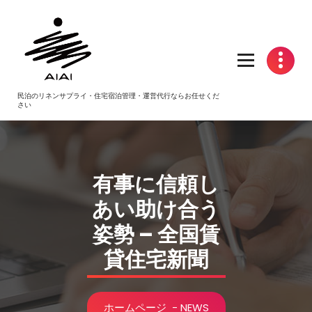
コ
ン
テ
ン
ツ
へ
民泊のリネンサプライ・住宅宿泊管理・運営代行ならお任せくだ
ス
さい
キ
ッ
プ
有事に信頼し
あい助け合う
姿勢 – 全国賃
貸住宅新聞
ホームページ
-
NEWS