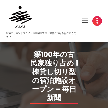
コ
ン
テ
ン
ツ
へ
民泊のリネンサプライ・住宅宿泊管理・運営代行ならお任せくだ
ス
さい
キ
ッ
プ
築100年の古
民家独り占め 1
棟貸し切り型
の宿泊施設オ
ープン – 毎日
新聞