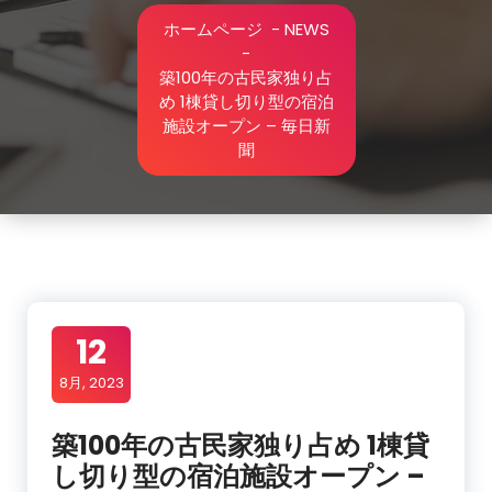
ホームページ
-
NEWS
-
築100年の古民家独り占
め 1棟貸し切り型の宿泊
施設オープン – 毎日新
聞
12
8月, 2023
築100年の古民家独り占め 1棟貸
し切り型の宿泊施設オープン –