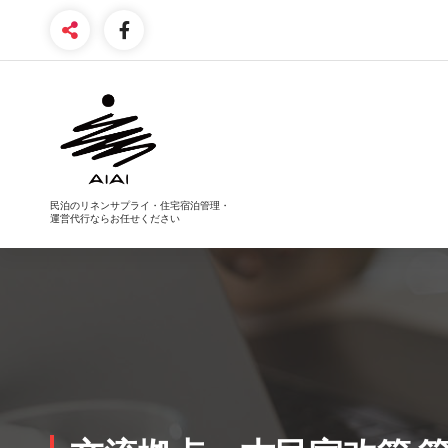
コ
ン
テ
ン
ツ
へ
ス
キ
ッ
プ
民泊のリネンサプライ・住宅宿泊管理・
運営代行ならお任せください