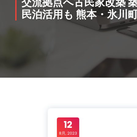
交流拠点へ古民家改築 築
民泊
活用も 熊本・氷川
12
8月, 2023