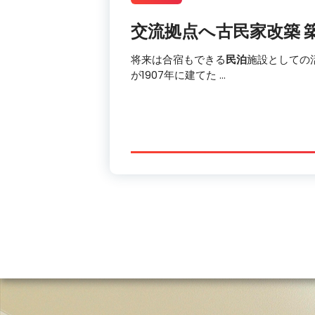
交流拠点へ古民家改築 築
将来は合宿もできる
民泊
施設としての
が1907年に建てた …