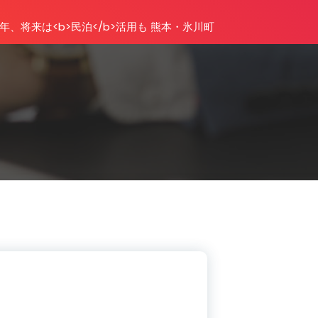
年、将来は<b>民泊</b>活用も 熊本・氷川町