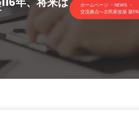
116年、将来は
ホームページ
-
NEWS
-
町
交流拠点へ古民家改築 築116