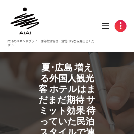
コ
ン
テ
ン
ツ
へ
民泊のリネンサプライ・住宅宿泊管理・運営代行ならお任せくだ
ス
さい
キ
ッ
プ
夏･広島 増え
る外国人観光
客 ホテルはま
だまだ期待 サ
ミット効果 待
っていた
民泊
スタイルで連