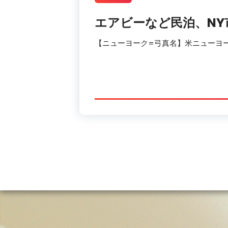
エアビーなど
民泊
、NY
【ニューヨーク=弓真名】米ニューヨ