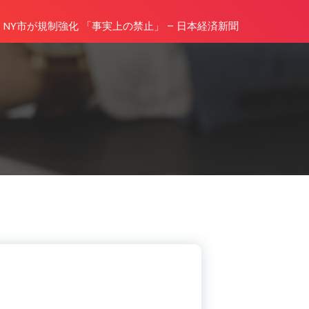
>、NY市が規制強化 「事実上の禁止」 – 日本経済新聞