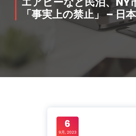
エアビーなど
民泊
、NY
「事実上の禁止」 – 日
6
9月, 2023