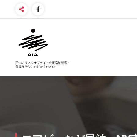
コ
ン
テ
ン
ツ
へ
ス
キ
ッ
プ
民泊のリネンサプライ・住宅宿泊管理・
運営代行ならお任せください