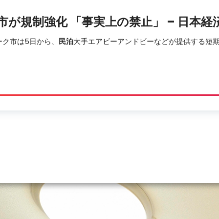
市が規制強化 「事実上の禁止」 – 日本経
ーク市は5日から、
民泊
大手エアビーアンドビーなどが提供する短