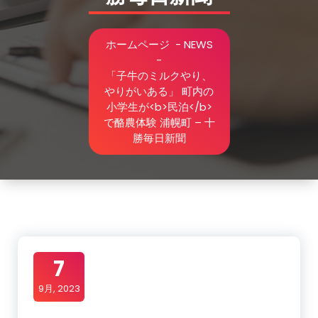
ホームページ
-
NEWS
-
「子牛のミルクやり、
やりがいある」 町内の
小学生が<b>民泊</b>
で酪農体験 浦幌町 – 十
勝毎日新聞
7
9月, 2023