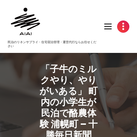
コ
ン
テ
ン
ツ
へ
民泊のリネンサプライ・住宅宿泊管理・運営代行ならお任せくだ
ス
さい
キ
ッ
プ
「子牛のミル
クやり、やり
がいある」 町
内の小学生が
民泊
で酪農体
験 浦幌町 – 十
勝毎日新聞