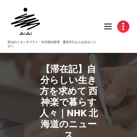
コ
ン
テ
ン
ツ
へ
民泊のリネンサプライ・住宅宿泊管理・運営代行ならお任せくだ
ス
さい
キ
ッ
プ
【滞在記】自
分らしい生き
方を求めて 西
神楽で暮らす
人々｜NHK 北
海道のニュー
ス