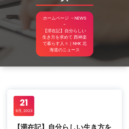
ホームページ
-
NEWS
-
【滞在記】自分らしい
生き方を求めて 西神楽
で暮らす人々｜NHK 北
海道のニュース
21
9月, 2023
【滞在記】自分らしい生き方を