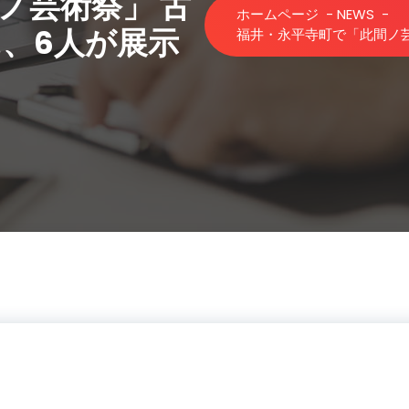
ノ芸術祭」 古
ホームページ
-
NEWS
-
、6人が展示
福井・永平寺町で「此間ノ芸