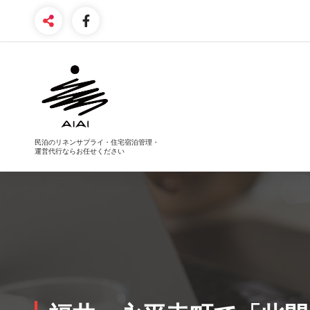
コ
ン
テ
ン
ツ
へ
ス
キ
ッ
プ
民泊のリネンサプライ・住宅宿泊管理・
運営代行ならお任せください