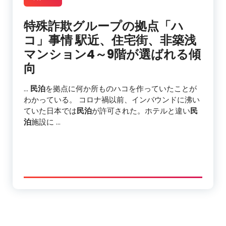
特殊詐欺グループの拠点「ハ
コ」事情 駅近、住宅街、非築浅
マンション4～9階が選ばれる傾
向
…
民泊
を拠点に何か所ものハコを作っていたことが
わかっている。 コロナ禍以前、インバウンドに沸い
ていた日本では
民泊
が許可された。ホテルと違い
民
泊
施設に …