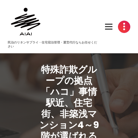
コ
ン
テ
ン
ツ
へ
民泊のリネンサプライ・住宅宿泊管理・運営代行ならお任せくだ
ス
さい
キ
ッ
プ
特殊詐欺グル
ープの拠点
「ハコ」事情
駅近、住宅
街、非築浅マ
ンション4～9
階が選ばれる