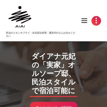
コ
ン
テ
ン
ツ
へ
民泊のリネンサプライ・住宅宿泊管理・運営代行ならお任せくだ
ス
さい
キ
ッ
プ
ダイアナ元妃
の「実家」オ
ルソープ邸、
民泊
スタイル
で宿泊可能に