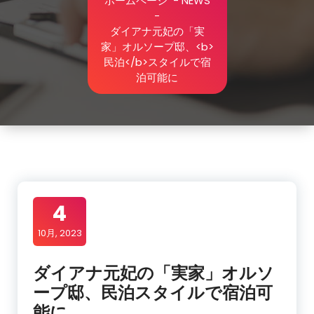
ホームページ
-
NEWS
-
ダイアナ元妃の「実
家」オルソープ邸、<b>
民泊</b>スタイルで宿
泊可能に
4
10月, 2023
ダイアナ元妃の「実家」オルソ
ープ邸、
民泊
スタイルで宿泊可
能に