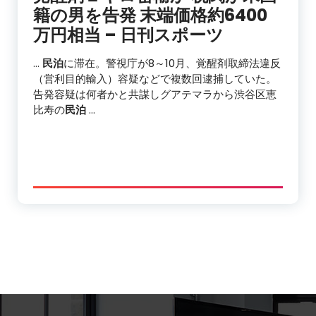
籍の男を告発 末端価格約6400
万円相当 – 日刊スポーツ
…
民泊
に滞在。警視庁が8～10月、覚醒剤取締法違反
（営利目的輸入）容疑などで複数回逮捕していた。
告発容疑は何者かと共謀しグアテマラから渋谷区恵
比寿の
民泊
…