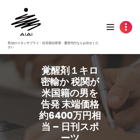
コ
ン
テ
ン
ツ
へ
民泊のリネンサプライ・住宅宿泊管理・運営代行ならお任せくだ
ス
さい
キ
ッ
プ
覚醒剤１キロ
密輸か 税関が
米国籍の男を
告発 末端価格
約6400万円相
当 – 日刊スポ
ーツ