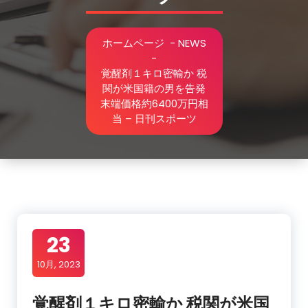
ホームページ
-
NEWS
-
覚醒剤１キロ密輸か 税
関が米国籍の男を告発
末端価格約6400万円相
当 – 日刊スポーツ
23
10月, 2023
覚醒剤１キロ密輸か 税関が米国