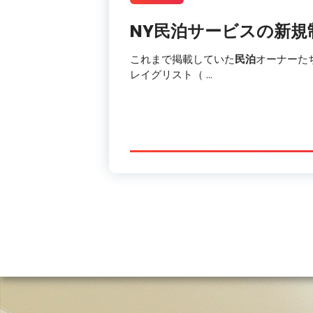
NY
民泊
サービスの新規
これまで掲載していた
民泊
オーナーた
レイグリスト（ …