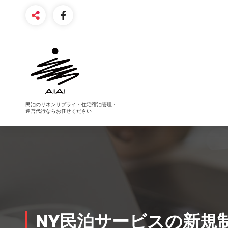
コ
ン
テ
ン
ツ
へ
ス
キ
ッ
プ
民泊のリネンサプライ・住宅宿泊管理・
運営代行ならお任せください
NY
民泊
サービスの新規