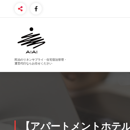
コ
ン
テ
ン
ツ
へ
ス
キ
ッ
プ
民泊のリネンサプライ・住宅宿泊管理・
運営代行ならお任せください
【アパートメントホテル