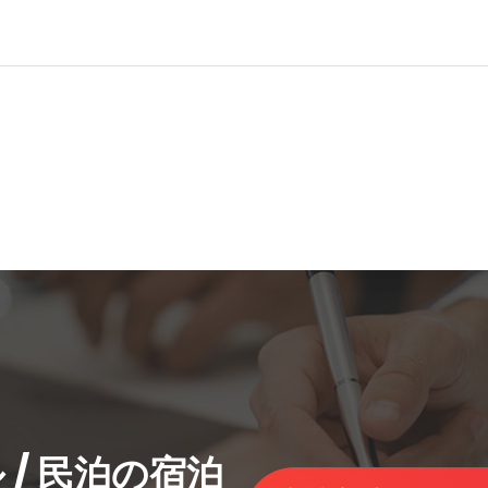
 /
民泊
の宿泊