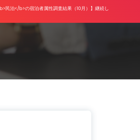
<b>民泊</b>の宿泊者属性調査結果（10月）】継続し