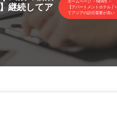
ホームページ
-
NEWS
-
）】継続してア
【アパートメントホテル / 
てアジアの訪日需要が高い