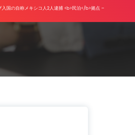
国の自称メキシコ人2人逮捕 <b>民泊</b>拠点 –