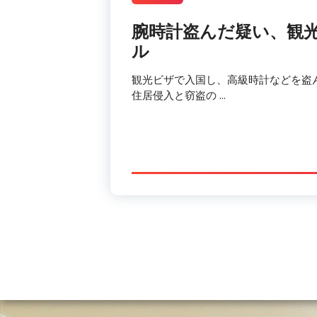
腕時計盗んだ疑い、観
ル
観光ビザで入国し、高級時計などを盗
住居侵入と窃盗の …