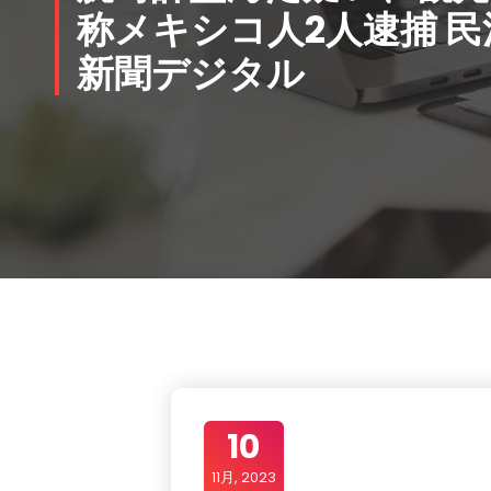
称メキシコ人2人逮捕
民
新聞デジタル
10
11月, 2023