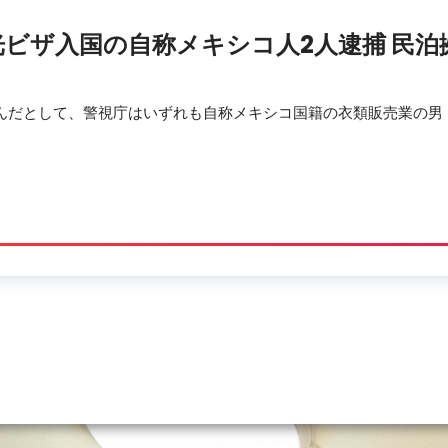
光ビザ入国の自称メキシコ人2人逮捕
民泊
んだとして、警視庁はいずれも自称メキシコ国籍の衣類販売業の男（