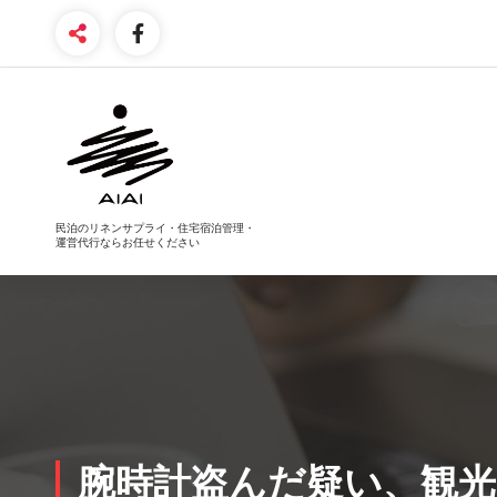
コ
ン
テ
ン
ツ
へ
ス
キ
ッ
プ
民泊のリネンサプライ・住宅宿泊管理・
運営代行ならお任せください
腕時計盗んだ疑い、観光