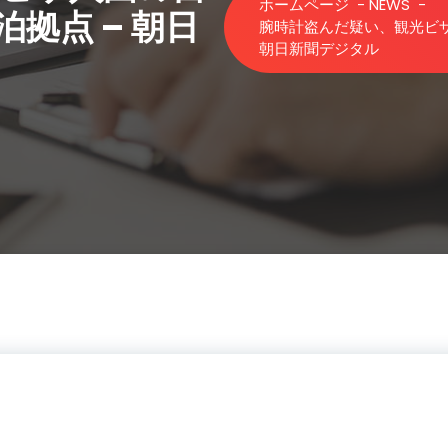
ホームページ
-
NEWS
-
泊
拠点 – 朝日
腕時計盗んだ疑い、観光ビザ入
朝日新聞デジタル