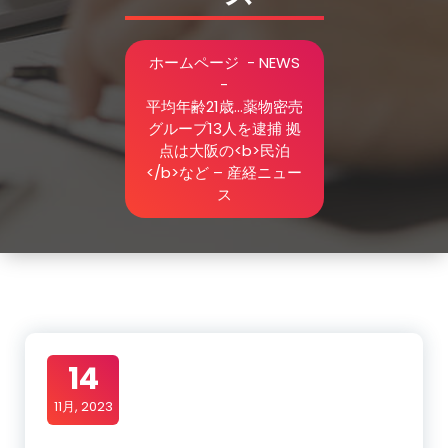
ホームページ
-
NEWS
-
平均年齢21歳…薬物密売
グループ13人を逮捕 拠
点は大阪の<b>民泊
</b>など – 産経ニュー
ス
14
11月, 2023