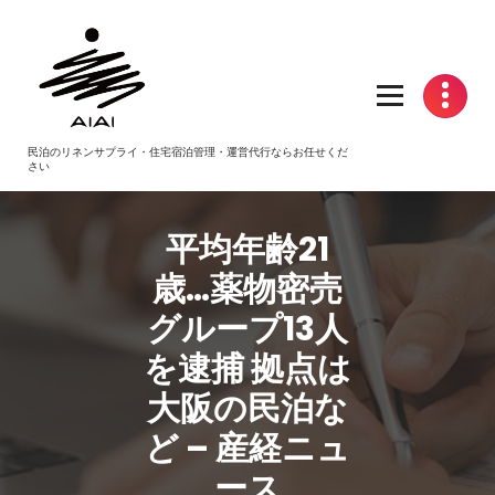
コ
ン
テ
ン
ツ
へ
民泊のリネンサプライ・住宅宿泊管理・運営代行ならお任せくだ
ス
さい
キ
ッ
プ
平均年齢21
歳…薬物密売
グループ13人
を逮捕 拠点は
大阪の
民泊
な
ど – 産経ニュ
ース