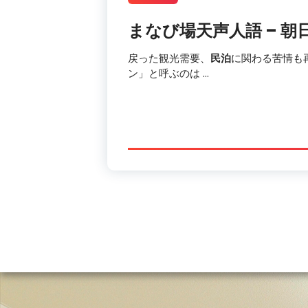
まなび場天声人語 – 
戻った観光需要、
民泊
に関わる苦情も
ン」と呼ぶのは …