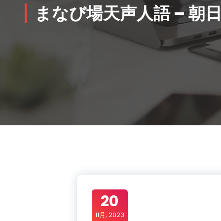
まなび場天声人語 – 朝
20
11月, 2023