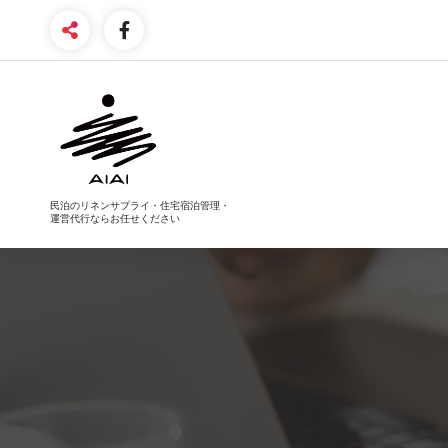
コ
ン
テ
ン
ツ
へ
ス
キ
ッ
プ
民泊のリネンサプライ・住宅宿泊管理・
運営代行ならお任せください