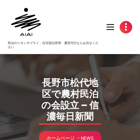
コ
ン
テ
ン
ツ
へ
民泊のリネンサプライ・住宅宿泊管理・運営代行ならお任せくだ
ス
さい
キ
ッ
プ
長野市松代地
区で農村
民泊
の会設立 – 信
濃毎日新聞
ホームページ
-
NEWS