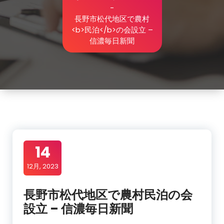
-
長野市松代地区で農村
<b>民泊</b>の会設立 –
信濃毎日新聞
14
12月, 2023
長野市松代地区で農村
民泊
の会
設立 – 信濃毎日新聞