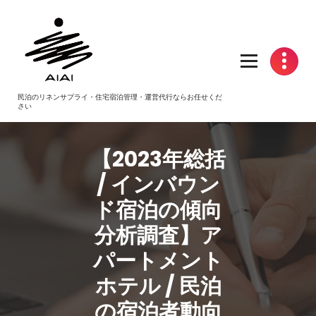
コ
ン
テ
ン
ツ
へ
民泊のリネンサプライ・住宅宿泊管理・運営代行ならお任せくだ
ス
さい
キ
ッ
プ
【2023年総括
/ インバウン
ド宿泊の傾向
分析調査】ア
パートメント
ホテル /
民泊
の宿泊者動向