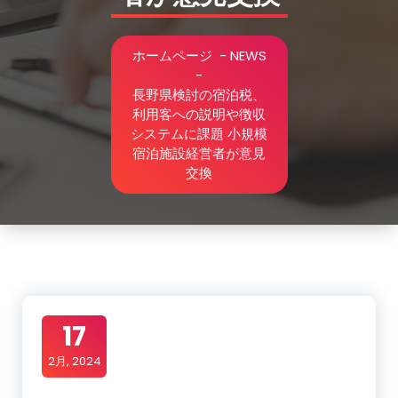
ホームページ
-
NEWS
-
長野県検討の宿泊税、
利用客への説明や徴収
システムに課題 小規模
宿泊施設経営者が意見
交換
17
2月, 2024