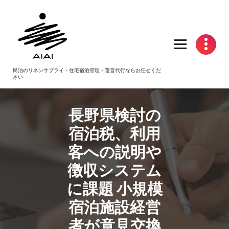
コ
ン
テ
ン
ツ
へ
民泊のリネンサプライ・住宅宿泊管理・運営代行ならお任せくだ
ス
さい
キ
ッ
プ
長野県検討の
宿泊税、利用
客への説明や
徴収システム
に課題 小規模
宿泊施設経営
者が意見交換