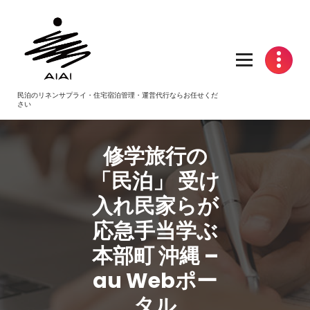
コ
ン
テ
ン
ツ
へ
民泊のリネンサプライ・住宅宿泊管理・運営代行ならお任せくだ
ス
さい
キ
ッ
プ
修学旅行の
「
民泊
」 受け
入れ民家らが
応急手当学ぶ
本部町 沖縄 –
au Webポー
タル