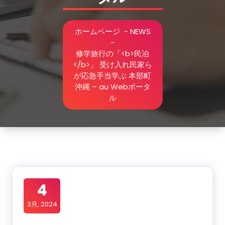
ホームページ
-
NEWS
-
修学旅行の「<b>民泊
</b>」 受け入れ民家ら
が応急手当学ぶ 本部町
沖縄 – au Webポータ
ル
4
3月, 2024