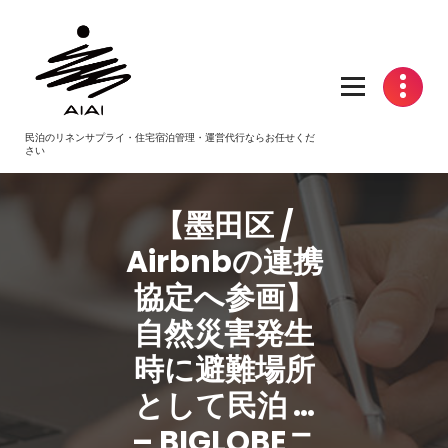
コ
ン
テ
ン
ツ
へ
民泊のリネンサプライ・住宅宿泊管理・運営代行ならお任せくだ
ス
さい
キ
ッ
プ
【墨田区 /
Airbnbの連携
協定へ参画】
自然災害発生
時に避難場所
として
民泊
…
– BIGLOBEニ