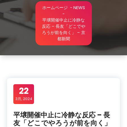
ホームページ
-
NEWS
-
平壌開催中止に冷静な
反応 – 長友「どこでや
ろうが前を向く」 – 京
都新聞
22
3月, 2024
平壌開催中止に冷静な反応 – 長
友「どこでやろうが前を向く」