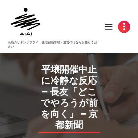
コ
ン
テ
ン
ツ
へ
民泊のリネンサプライ・住宅宿泊管理・運営代行ならお任せくだ
ス
さい
キ
ッ
プ
平壌開催中止
に冷静な反応
– 長友「どこ
でやろうが前
を向く」 – 京
都新聞