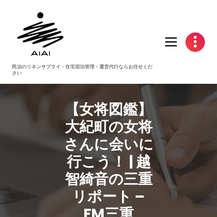
コ
ン
テ
ン
ツ
へ
民泊のリネンサプライ・住宅宿泊管理・運営代行ならお任せくだ
ス
さい
キ
ッ
プ
【女将図鑑】
大紀町の女将
さんに会いに
行こう！ | 越
智綺音の三重
リポート –
FM三重