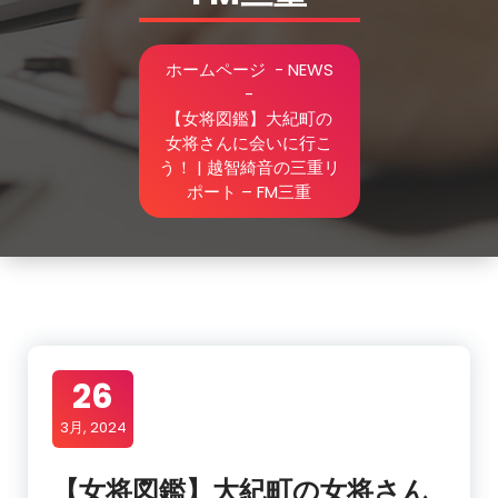
ホームページ
-
NEWS
-
【女将図鑑】大紀町の
女将さんに会いに行こ
う！ | 越智綺音の三重リ
ポート – FM三重
26
3月, 2024
【女将図鑑】大紀町の女将さん