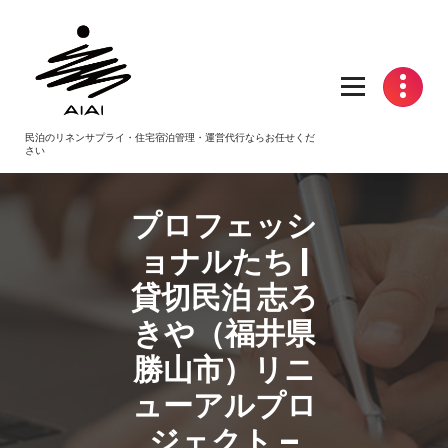
コ
ン
テ
ン
ツ
へ
民泊のリネンサプライ・住宅宿泊管理・運営代行ならお任せくだ
ス
さい
キ
ッ
プ
プロフェッシ
ョナルたち |
貸切
民泊
志ろ
きや（福井県
勝山市）リニ
ューアルプロ
ジェクト –