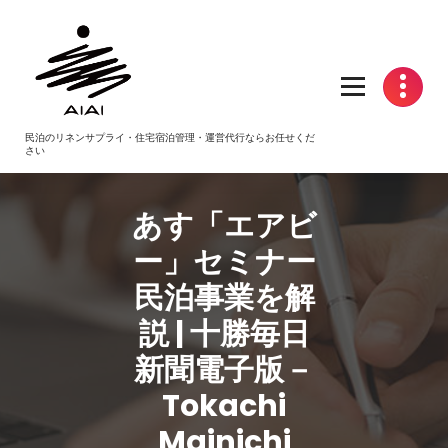
コ
ン
テ
ン
ツ
へ
民泊のリネンサプライ・住宅宿泊管理・運営代行ならお任せくだ
ス
さい
キ
ッ
プ
あす「エアビ
ー」セミナー
民泊
事業を解
説 | 十勝毎日
新聞電子版－
Tokachi
Mainichi